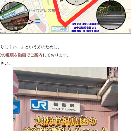
かりにくい…」という方のために、
での道順を動画でご案内
しております。
ださい。
動
画
プ
レ
ー
ヤ
ー