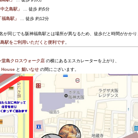
「中之島駅」
… 徒歩 約5分
「福島駅」
… 徒歩 約12分
は駅名が同じでも阪神福島駅とは場所が異なるため、徒歩だと時間がかか
福島駅をご利用いただくと便利です
。
ン堂島クロスウォーク店
の横にあるエスカレーターを上がり、
 House
と
鮨いなせ
の間にございます。