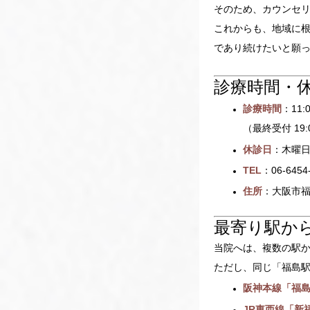
そのため、カウンセ
これからも、地域に
であり続けたいと願
診療時間・
診療時間
：11:
（最終受付 19:
休診日
：木曜
TEL
：06-6454
住所
：大阪市福
最寄り駅か
当院へは、複数の駅
ただし、同じ「福島
阪神本線「福
JR東西線「新