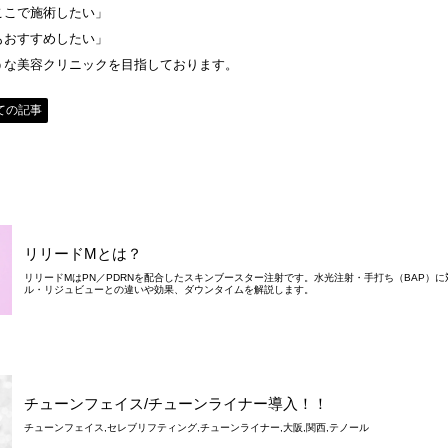
ここで施術したい」
もおすすめしたい」
うな美容クリニックを目指しております。
ての記事
リリードMとは？
リリードMはPN／PDRNを配合したスキンブースター注射です。水光注射・手打ち（BAP）
ル・リジュビューとの違いや効果、ダウンタイムを解説します。
チューンフェイス/チューンライナー導入！！
チューンフェイス,セレブリフティング,チューンライナー,大阪,関西,テノール