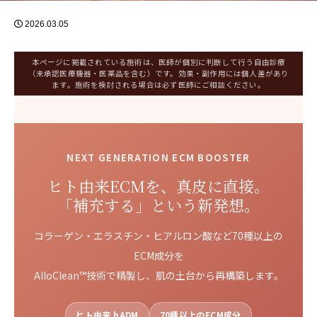
2026.03.05
本ページに掲載されている施術は、医師が個別に判断して行う自由診療
（未承認医療機器・医薬品を含む）です。効果・副作用には個人差があり
ます。施術を検討される場合は必ず医師にご相談ください。
NEXT GENERATION ECM BOOSTER
ヒト由来ECMを、真皮に直接。
「補充する」という新発想。
コラーゲン・エラスチン・ヒアルロン酸など70種以上の
ECM成分を
AlloClean™技術で精製し、肌の土台から再構築します。
ヒト由来 hADM
70種以上のECM成分