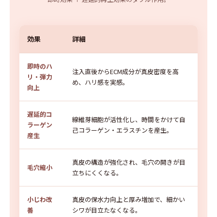
効果
詳細
即時のハ
注入直後からECM成分が真皮密度を高
リ・弾力
め、ハリ感を実感。
向上
遅延的コ
線維芽細胞が活性化し、時間をかけて自
ラーゲン
己コラーゲン・エラスチンを産生。
産生
真皮の構造が強化され、毛穴の開きが目
毛穴縮小
立ちにくくなる。
小じわ改
真皮の保水力向上と厚み増加で、細かい
善
シワが目立たなくなる。