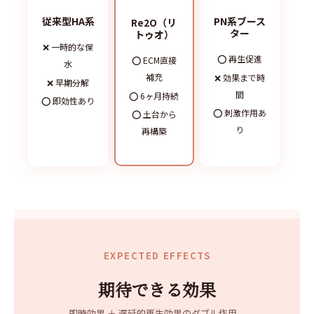
従来型HA系
PN系ブース
Re2O（リ
ター
トゥオ）
❌ 一時的な保
⭕ 再生促進
⭕ ECM直接
水
補充
❌ 効果まで時
❌ 早期分解
間
⭕ 6ヶ月持続
⭕ 即効性あり
⭕ 刺激作用あ
⭕ 土台から
り
再構築
EXPECTED EFFECTS
期待できる効果
即時効果 ＋ 遅延的再生効果のダブル作用。