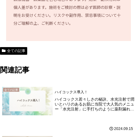
個人差があります。施術をご検討の際は必ず医師の診察・説
明をお受けください。リスクや副作用、禁忌事項について十
分ご理解の上、ご判断ください。
全ての記事
関連記事
全ての記事
ハイコックス導入！
ハイコックス若々しさの秘訣、水光注射で潤
いとハリのあるお肌に当院で大人気のメニュ
ー「水光注射」に手打ちのように薬剤漏れの
少ないハイコックスを導入しました！！9本
の極細針で肌の表皮～真皮層内へ美容成分を
全体的に細かく注入するメソセラピー用の
注...
2024.09.15