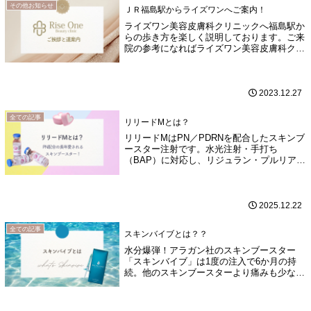
その他お知らせ
ＪＲ福島駅からライズワンへご案内！
ライズワン美容皮膚科クリニックへ福島駅か
らの歩き方を楽しく説明しております。ご来
院の参考になればライズワン美容皮膚科クリ
ニックは大阪市福島区「堂島クロスウォー
ク」1Fにございます。最寄りは阪神福島駅徒
歩3分、新福島駅徒歩5分。JR福島駅からは
徒歩12分。アクセス動画付きで初めての方も
2023.12.27
安心。と思います。
全ての記事
リリードMとは？
リリードMはPN／PDRNを配合したスキンブ
ースター注射です。水光注射・手打ち
（BAP）に対応し、リジュラン・プルリア
ル・リジュビューとの違いや効果、ダウンタ
イムを解説します。
2025.12.22
全ての記事
スキンバイブとは？？
水分爆弾！アラガン社のスキンブースター
「スキンバイブ」は1度の注入で6か月の持
続。他のスキンブースターより痛みも少な
く、乾燥小じわやハリツヤを改善します。