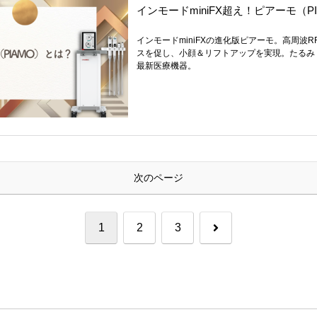
インモードminiFX超え！ピアーモ（P
インモードminiFXの進化版ピアーモ。高周波
スを促し、小顔＆リフトアップを実現。たるみ
最新医療機器。
次のページ
次
1
2
3
へ