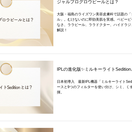
ジャルプログロウピールとは？
大阪・福島のライズワン美容皮膚科で話題の「
ル」。むけないのに即効美肌を実感。ベビーピ
なさ、ララピール、ララドクター、ハイドラジ
解説！
IPLの進化版✨ミルキーライトSeditio
日本初導入 最新IPL機器「ミルキーライトSedi
ースと9つのフィルターを使い分け、シミ、く
揮。