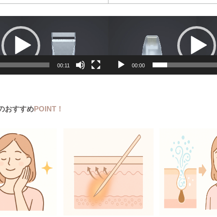
動
画
プ
レ
ー
00:11
00:00
ヤ
ー
neのおすすめ
POINT！