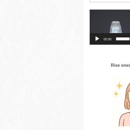
動
画
プ
レ
ー
00:00
ヤ
ー
Rise o