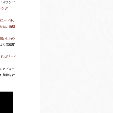
「ポテンツ
シング
斜ニードル」
せた、画期
深いしわや
より高精度
ードルRF＋イ
のアプロー
た施術を行