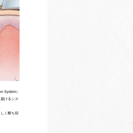
n System）
に届けるシス
さしく断ち切