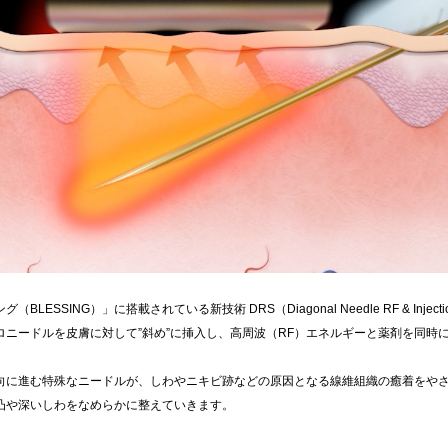
BLESSING）」に搭載されている新技術 DRS（Diagonal Needle RF & Injectio
ロニードルを皮膚に対して”斜め”に挿入し、高周波（RF）エネルギーと薬剤を同時
向に進む特殊なニードルが、しわやニキビ跡などの原因となる線維組織の癒着をや
凸や深いしわをなめらかに整えていきます。