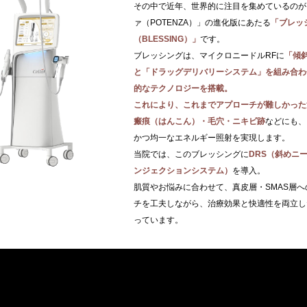
その中で近年、世界的に注目を集めているのが
ァ（POTENZA）」の進化版にあたる
「ブレッ
（BLESSING）」
です。
ブレッシングは、マイクロニードルRFに
「傾
と「ドラッグデリバリーシステム」を組み合わ
的なテクノロジーを搭載。
これにより、これまでアプローチが難しかった
瘢痕（はんこん）・毛穴・ニキビ跡
などにも、
かつ均一なエネルギー照射を実現します。
当院では、このブレッシングに
DRS（斜めニ
ンジェクションシステム）
を導入。
肌質やお悩みに合わせて、真皮層・SMAS層へ
チを工夫しながら、治療効果と快適性を両立し
っています。