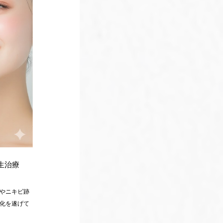
生治療
やニキビ跡
化を遂げて