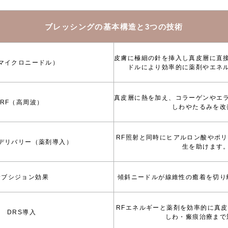
ブレッシングの基本構造と3つの技術
皮膚に極細の針を挿入し真皮層に直
マイクロニードル）
ドルにより効率的に薬剤やエネ
真皮層に熱を加え、コラーゲンやエ
RF（高周波）
しわやたるみを改
RF照射と同時にヒアルロン酸やポ
デリバリー（薬剤導入）
生を助けます
サブシジョン効果
傾斜ニードルが線維性の癒着を切り
RFエネルギーと薬剤を効率的に真
DRS導入
しわ・瘢痕治療まで