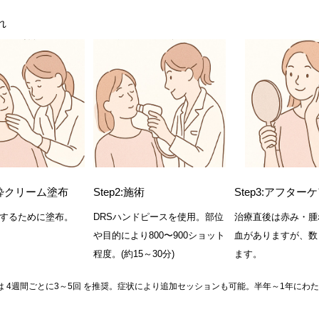
れ
:麻酔クリーム塗布
Step2:施術
Step3:アフター
するために塗布。
DRSハンドピースを使用。部位
治療直後は赤み・腫
や目的により800〜900ショット
血がありますが、数
程度。(約15～30分)
ます。
は 4週間ごとに3～5回 を推奨。症状により追加セッションも可能。半年～1年にわ
。