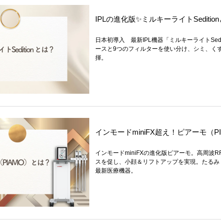
IPLの進化版✨ミルキーライトSeditio
日本初導入 最新IPL機器「ミルキーライトSedi
ースと9つのフィルターを使い分け、シミ、く
揮。
インモードminiFX超え！ピアーモ（P
インモードminiFXの進化版ピアーモ。高周波
スを促し、小顔＆リフトアップを実現。たるみ
最新医療機器。