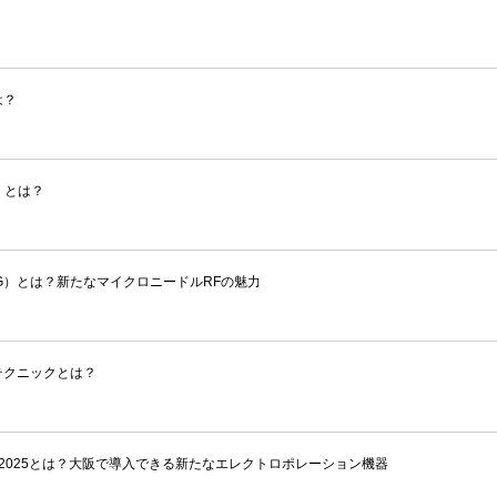
は？
O）とは？
NG）とは？新たなマイクロニードルRFの魅力
テクニックとは？
ラ）2025とは？大阪で導入できる新たなエレクトロポレーション機器