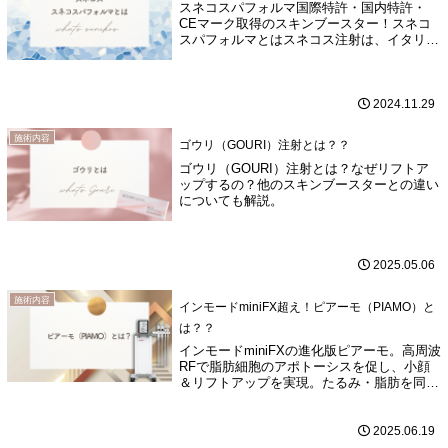
スネコスパフォルマ国際特許・国内特許・
CEマーク取得のスキンブースター！スネコ
スパフォルマとはスネコス注射は、イタリア
の医療用網の酸製剤を専門とする県空開発会
社であるProffesssional Diretetics社（プロフ
ェッショナルダ...
2024.11.29
施術内容
ゴウリ（GOURI）注射とは？？
ゴウリ（GOURI）注射とは？なぜリフトア
ップするの？他のスキンブースターとの違い
についても解説。
2025.05.06
施術内容
インモードminiFX超え！ピアーモ（PIAMO）と
は？？
インモードminiFXの進化版ピアーモ。高周波
RFで脂肪細胞のアポトーシスを促し、小顔
＆リフトアップを実現。たるみ・脂肪を同時
にケアする最新医療機器。
2025.06.19