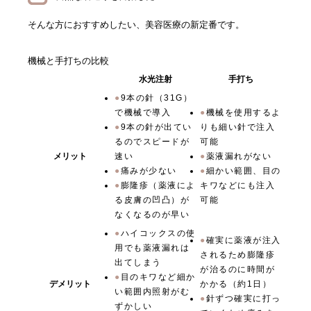
そんな方におすすめしたい、美容医療の新定番です。
機械と手打ちの比較
水光注射
手打ち
9本の針（31G）
で機械で導入
機械を使用するよ
9本の針が出てい
りも細い針で注入
るのでスピードが
可能
メリット
速い
薬液漏れがない
痛みが少ない
細かい範囲、目の
膨隆疹（薬液によ
キワなどにも注入
る皮膚の凹凸）が
可能
なくなるのが早い
ハイコックスの使
確実に薬液が注入
用でも薬液漏れは
されるため膨隆疹
出てしまう
が治るのに時間が
目のキワなど細か
デメリット
かかる（約1日）
い範囲内照射がむ
針ずつ確実に打っ
ずかしい