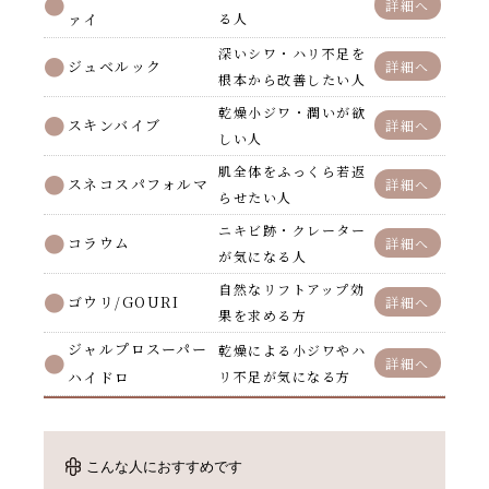
詳細へ
ァイ
る人
深いシワ・ハリ不足を
ジュベルック
詳細へ
根本から改善したい人
乾燥小ジワ・潤いが欲
スキンバイブ
詳細へ
しい人
肌全体をふっくら若返
スネコスパフォルマ
詳細へ
らせたい人
ニキビ跡・クレーター
コラウム
詳細へ
が気になる人
自然なリフトアップ効
ゴウリ/GOURI
詳細へ
果を求める方
ジャルプロスーパー
乾燥による小ジワやハ
詳細へ
ハイドロ
リ不足が気になる方
こんな人におすすめです