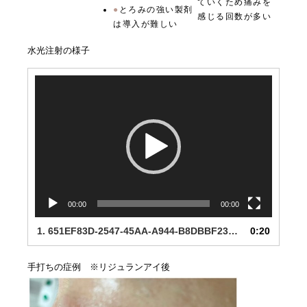
ていくため痛みを
とろみの強い製剤
感じる回数が多い
は導入が難しい
水光注射の様子
動
画
プ
レ
ー
ヤ
ー
00:00
00:00
1.
651EF83D-2547-45AA-A944-B8DBBF234033
0:20
手打ちの症例 ※リジュランアイ後