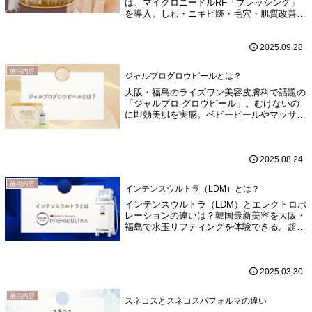
は、マイクロニードルRF「ブレッシング」
を導入。しわ・ニキビ跡・毛穴・肌質改善に
効果的な治療について詳しく解説していま
す。
2025.09.28
施術内容
ジャルプログロウピールとは？
大阪・福島のライズワン美容皮膚科で話題の
「ジャルプロ グロウピール」。むけないの
に即効美肌を実感。ベビーピールやマッサー
ジピールなさ、ララピール、ララドクター、
ハイドラジェントルとの違いを徹底解説！
2025.08.24
施術内容
インテンスウルトラ（LDM）とは？
インテンスウルトラ（LDM）とエレクトロポ
レーションの違いは？韓国最新美容を大阪・
福島で水玉リフティングを体験できる。超音
波って何？？
2025.03.30
施術内容
スネコスとスネコスパフォルマの違い