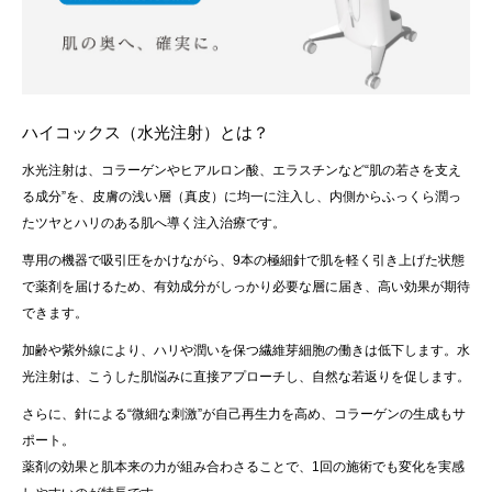
ハイコックス（水光注射）とは？
水光注射は、コラーゲンやヒアルロン酸、エラスチンなど“肌の若さを支え
る成分”を、皮膚の浅い層（真皮）に均一に注入し、内側からふっくら潤っ
たツヤとハリのある肌へ導く注入治療です。
専用の機器で吸引圧をかけながら、9本の極細針で肌を軽く引き上げた状態
で薬剤を届けるため、有効成分がしっかり必要な層に届き、高い効果が期待
できます。
加齢や紫外線により、ハリや潤いを保つ繊維芽細胞の働きは低下します。水
光注射は、こうした肌悩みに直接アプローチし、自然な若返りを促します。
さらに、針による“微細な刺激”が自己再生力を高め、コラーゲンの生成もサ
ポート。
薬剤の効果と肌本来の力が組み合わさることで、1回の施術でも変化を実感