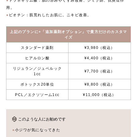
トラネキサム酸：肌の赤みやくすみ改善、シミ予防、抗炎症作
用。
ビオチン：肌荒れしたお肌に。ニキビ改善。
上記のプランに+「追加薬剤オプション」で貴方だけのカスタマ
イズ
スタンダード薬剤
¥3,980（税込）
ヒアルロン酸
¥4,400（税込）
リジュラン／ジュベルック
¥7,700（税込）
1cc
ボトックス20単位
¥8,800（税込）
PCL／エクソソーム1cc
¥11,000（税込）
このような人にお勧めです
小ジワが気になってきた