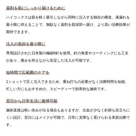
薬剤を肌にしっかり届けるために
ハイコックスは肌を軽く吸引しながら同時に注入する独自の構造。液漏れを
最小限に抑えることで、無駄なく薬剤を肌深部へ届け、より高い治療効果が
期待できます。
注入の負担を最小限に
専用設計された日本製の極細9針を使用。針の角度やコーティングにも工夫
があり、痛みを抑えながら安定した注入が可能です。
短時間で広範囲のケアを
1ショットで広く注入できるため、重ね打ちの必要がなく治療時間を短縮。
忙しい方にもおすすめの、スピーディーで効率的な施術です。
翌日から日常生活に復帰可能
施術直後は軽い赤みが出る場合もありますが、出血が少なく針跡も目立ちに
くい設計。翌日にはメイクが可能で、日常に支障なく受けられる美肌治療で
す。