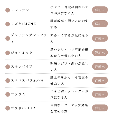
小ジワ・目元の細かいシ
リジュラン
詳細へ
ワが気になる人
肌が敏感・弱い方におす
リズネ/LIZNE
詳細へ
すめ
プルリアルデンシファ
赤み・くすみが気になる
詳細へ
イ
人
深いシワ・ハリ不足を根
ジュベルック
詳細へ
本から改善したい人
乾燥小ジワ・潤いが欲し
スキンバイブ
詳細へ
い人
肌全体をふっくら若返ら
スネコスパフォルマ
詳細へ
せたい人
ニキビ跡・クレーターが
コラウム
詳細へ
気になる人
自然なリフトアップ効果
ゴウリ/GOURI
詳細へ
を求める方