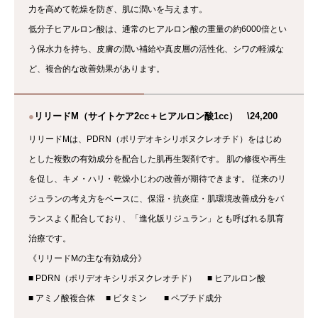
力を高めて乾燥を防ぎ、肌に潤いを与えます。
低分子ヒアルロン酸は、通常のヒアルロン酸の重量の約6000倍とい
う保水力を持ち、皮膚の潤い補給や真皮層の活性化、シワの軽減な
ど、複合的な改善効果があります。
●
リリードM（サイトケア2cc＋ヒアルロン酸1cc） \24,200
リリードMは、PDRN（ポリデオキシリボヌクレオチド）をはじめ
とした複数の有効成分を配合した肌再生製剤です。 肌の修復や再生
を促し、キメ・ハリ・乾燥小じわの改善が期待できます。 従来のリ
ジュランの考え方をベースに、保湿・抗炎症・肌環境改善成分をバ
ランスよく配合しており、「進化版リジュラン」とも呼ばれる肌育
治療です。
《リリードMの主な有効成分》
■ PDRN（ポリデオキシリボヌクレオチド）
■ ヒアルロン酸
■ アミノ酸複合体 ■ ビタミン
■ ペプチド成分