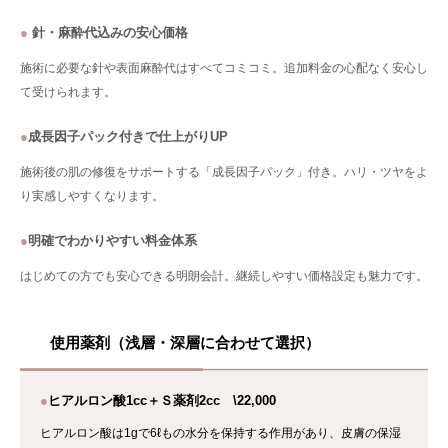
●
針・麻酔代込みの安心価格
施術に必要な針や表面麻酔代はすべてコミコミ。追加料金の心配なく安心し
て受けられます。
●
成長因子パック付きで仕上がりUP
施術後の肌の修復をサポートする「成長因子パック」付き。ハリ・ツヤをよ
り実感しやすくなります。
●
明確でわかりやすい料金体系
はじめての方でも安心できる明朗会計。継続しやすい価格設定も魅力です。
使用薬剤（浅層・深層に合わせて選択）
●
ヒアルロン酸1cc＋Ｓ薬剤2cc \22,000
ヒアルロン酸は1gで6ℓもの水分を保持する作用があり、皮膚の保湿